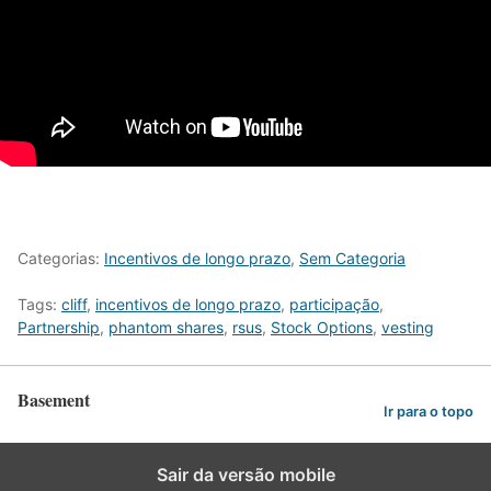
Categorias:
Incentivos de longo prazo
,
Sem Categoria
Tags:
cliff
,
incentivos de longo prazo
,
participação
,
Partnership
,
phantom shares
,
rsus
,
Stock Options
,
vesting
Basement
Ir para o topo
Sair da versão mobile