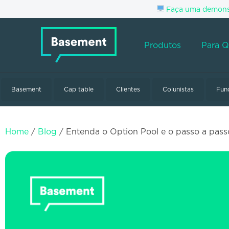
Faça uma demonst
Produtos
Para 
Basement
Cap table
Clientes
Colunistas
Fun
Home
/
Blog
/
Entenda o Option Pool e o passo a passo