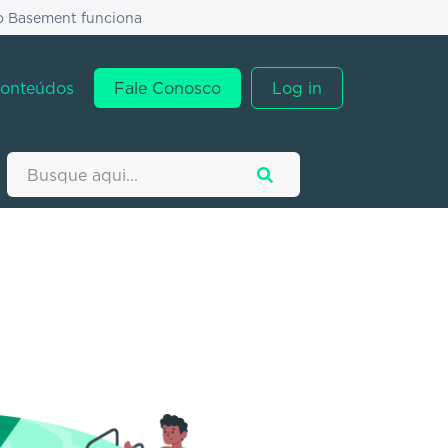
o Basement funciona
onteúdos
Fale Conosco
Log in