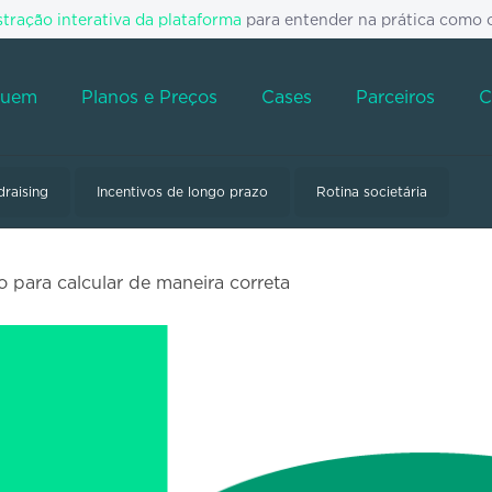
ração interativa da plataforma
para entender na prática como 
Quem
Planos e Preços
Cases
Parceiros
C
draising
Incentivos de longo prazo
Rotina societária
 para calcular de maneira correta