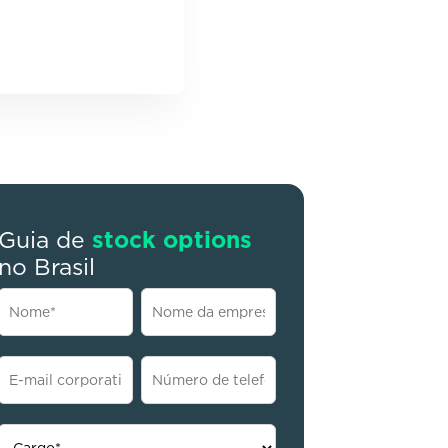
Guia de
stock options
no Brasil