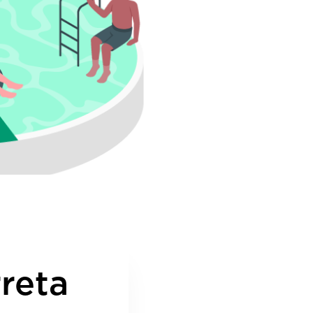
a
reta