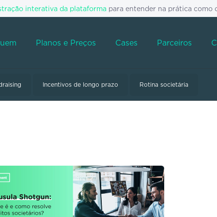
ração interativa da plataforma
para entender na prática como 
Quem
Planos e Preços
Cases
Parceiros
C
draising
Incentivos de longo prazo
Rotina societária