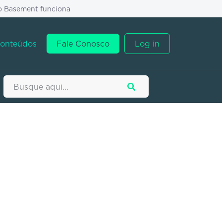
o Basement funciona
onteúdos
Fale Conosco
Log in