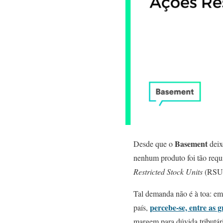
Basement
Desde que o
deix
nenhum produto foi tão requ
Restricted Stock Units
(RSUs
Tal demanda não é à toa: e
percebe-se, entre as 
país,
margem para dúvida tributári