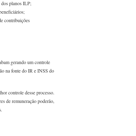
s dos planos ILP;
eneficiários;
 de contribuições
acabam gerando um controle
nção na fonte do IR e INSS do
hor controle desse processo.
ores de remuneração poderão,
s.