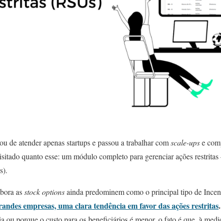
ou de atender apenas startups e passou a trabalhar com
scale-ups
e comp
isitado quanto esse: um módulo completo para gerenciar ações restrit
).
mbora as
stock options
ainda predominem como o principal tipo de Incen
grandes empresas, uma clara tendência em favor das ações restritas
.
a ou porque o custo para os beneficiários é menor, o fato é que, à med