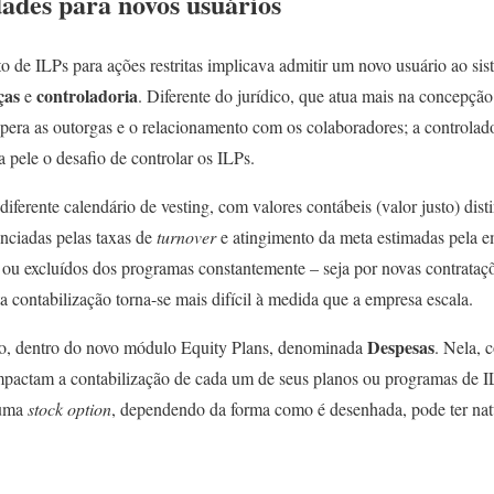
dades para novos usuários
 de ILPs para ações restritas implicava admitir um novo usuário ao si
ças
controladoria
e
. Diferente do jurídico, que atua mais na concepção
era as outorgas e o relacionamento com os colaboradores; a controlado
 pele o desafio de controlar os ILPs.
ferente calendário de vesting, com valores contábeis (valor justo) dist
enciadas pelas taxas de
turnover
e atingimento da meta estimadas pela e
 ou excluídos dos programas constantemente – seja por novas contrataç
 contabilização torna-se mais difícil à medida que a empresa escala.
Despesas
ção, dentro do novo módulo Equity Plans, denominada
. Nela,
impactam a contabilização de cada um de seus planos ou programas de I
 uma
stock option
, dependendo da forma como é desenhada, pode ter nat