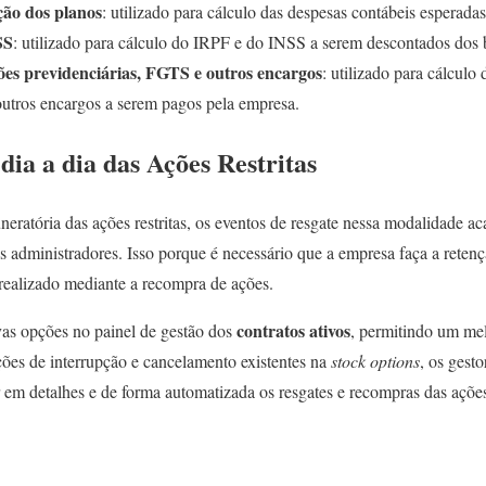
ção dos planos
: utilizado para cálculo das despesas contábeis esperada
SS
: utilizado para cálculo do IRPF e do INSS a serem descontados dos b
ões previdenciárias, FGTS e outros encargos
: utilizado para cálculo
outros encargos a serem pagos pela empresa.
ia a dia das Ações Restritas
eratória das ações restritas, os eventos de resgate nessa modalidade 
os administradores. Isso porque é necessário que a empresa faça a rete
 realizado mediante a recompra de ações.
contratos ativos
vas opções no painel de gestão dos
, permitindo um mel
ções de interrupção e cancelamento existentes na
stock options
, os gest
r em detalhes e de forma automatizada os resgates e recompras das açõe