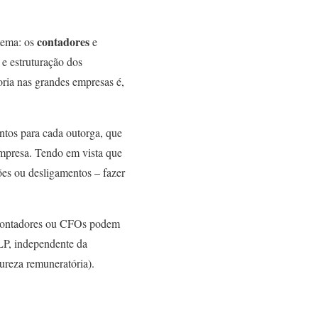
contadores
stema: os
e
 e estruturação dos
ria nas grandes empresas é,
intos para cada outorga, que
mpresa. Tendo em vista que
ões ou desligamentos – fazer
 contadores ou CFOs podem
LP, independente da
ureza remuneratória).