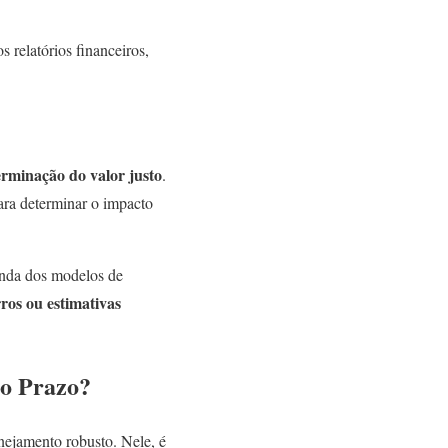
 relatórios financeiros,
erminação do valor justo
.
ara determinar o impacto
unda dos modelos de
rros ou estimativas
.
go Prazo?
anejamento robusto. Nele, é