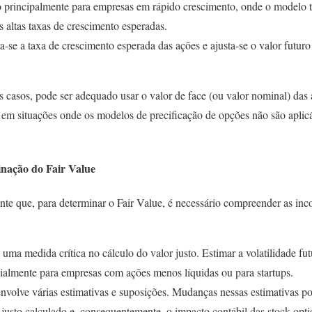
 principalmente para empresas em rápido crescimento, onde o modelo t
s altas taxas de crescimento esperadas.
-se a taxa de crescimento esperada das ações e ajusta-se o valor futur
 casos, pode ser adequado usar o valor de face (ou valor nominal) das 
e em situações onde os modelos de precificação de opções não são apli
nação do Fair Value
te que, para determinar o Fair Value, é necessário compreender as inc
 uma medida crítica no cálculo do valor justo. Estimar a volatilidade fu
cialmente para empresas com ações menos líquidas ou para startups.
nvolve várias estimativas e suposições. Mudanças nessas estimativas p
 justo calculado e, consequentemente, o impacto contábil das stock opti