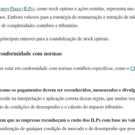
Longo Prazo (ILPs)
, como stock options e ações restritas, representa um 
s. Embora valiosos para a estratégia de remuneração e retenção de tale
 de complexidades contábeis e tributárias.
rincipais entraves para a contabilização de stock options.
e conformidade com normas
ve estar em conformidade com normas contábeis específicas, como o
C
como os pagamentos devem ser reconhecidos, mensurados e divulg
 reside na interpretação e aplicação correta dessas regras, que muitas v
o de condições de desempenho e o cálculo do impacto tributário.
em que as empresas reconheçam o custo dos ILPs com base no valo
consideração de qualquer condição de mercado e de desempenho que possa