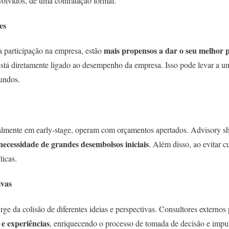
volvidos, de uma contratação formal.
es
mais propensos a dar o seu melhor p
 participação na empresa, estão
 está diretamente ligado ao desempenho da empresa. Isso pode levar a u
undos.
cialmente em early-stage, operam com orçamentos apertados. Advisory s
necessidade de grandes desembolsos iniciais
. Além disso, ao evitar c
ticas.
ivas
rge da colisão de diferentes ideias e perspectivas. Consultores externo
s e experiências
, enriquecendo o processo de tomada de decisão e impu