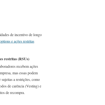
dades de incentivo de longo
options e ações restritas
es restritas (RSUs)
aboradores recebem ações
empresa, mas essas podem
r sujeitas a restrições, como
odos de carência (Vesting) e
itos de recompra.