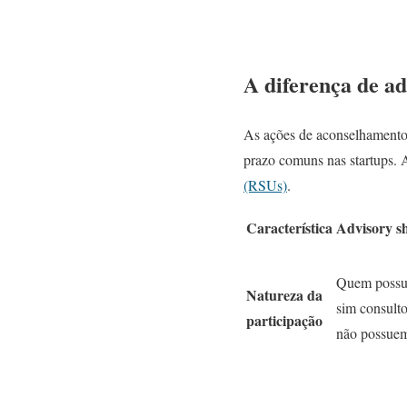
A diferença de a
As ações de aconselhamento 
prazo comuns nas startups. A
(RSUs)
.
Característica
Advisory s
Quem possui
Natureza da
sim consulto
participação
não possuem