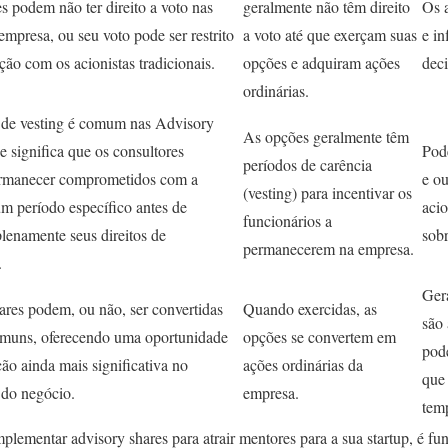
s podem não ter direito a voto nas
geralmente não têm direito
Os a
empresa, ou seu voto pode ser restrito
a voto até que exerçam suas
e in
ão com os acionistas tradicionais.
opções e adquiram ações
deci
ordinárias.
de vesting é comum nas Advisory
As opções geralmente têm
e significa que os consultores
Pod
períodos de carência
rmanecer comprometidos com a
e ou
(vesting) para incentivar os
um período específico antes de
acio
funcionários a
lenamente seus direitos de
sobr
permanecerem na empresa.
.
Gera
ares podem, ou não, ser convertidas
Quando exercidas, as
são 
muns, oferecendo uma oportunidade
opções se convertem em
pode
ção ainda mais significativa no
ações ordinárias da
que
 do negócio.
empresa.
tem
plementar advisory shares para atrair mentores para a sua startup, é f