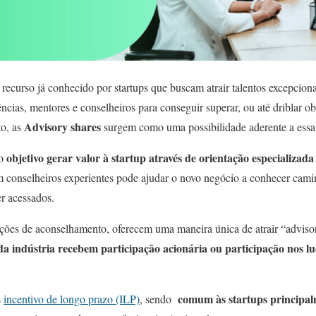
recurso já conhecido por startups que buscam atrair talentos excepcio
ncias, mentores e conselheiros para conseguir superar, ou até driblar 
Advisory shares
to, as
surgem como uma possibilidade aderente a essa
objetivo gerar valor à startup através de orientação especializ
mo
om conselheiros experientes pode ajudar o novo negócio a conhecer cam
r acessados.
es de aconselhamento, oferecem uma maneira única de atrair “adviso
s da indústria recebem participação acionária ou participação nos l
comum às startups principa
s
incentivo de longo prazo (ILP)
, sendo