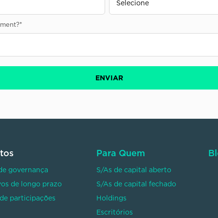
sement?
*
tos
Para Quem
B
de governança
S/As de capital aberto
vos de longo prazo
S/As de capital fechado
de participações
Holdings
Escritórios