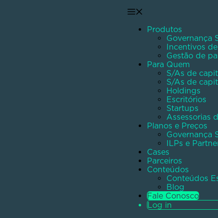
Produtos
Governança S
Incentivos d
Gestão de pa
Para Quem
S/As de capit
S/As de capit
Holdings
Escritórios
Startups
Assessorias 
Planos e Preços
Governança S
ILPs e Partne
Cases
Parceiros
Conteúdos
Conteúdos Es
Blog
Fale Conosco
Log in