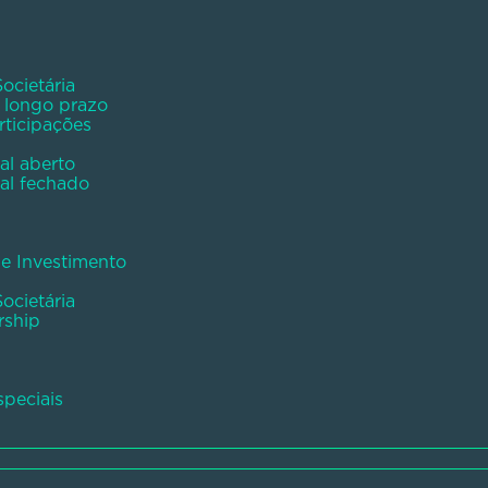
ocietária
e longo prazo
rticipações
al aberto
al fechado
de Investimento
ocietária
rship
peciais