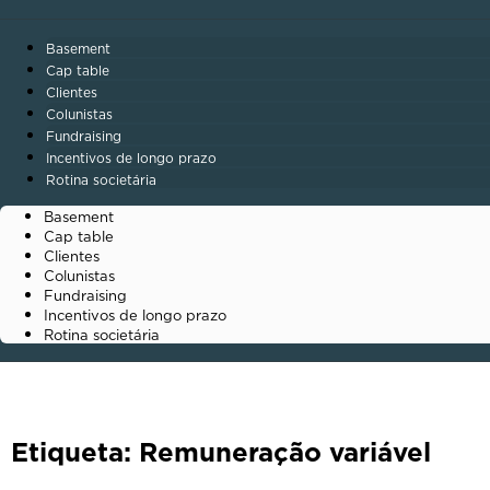
Basement
Cap table
Clientes
Colunistas
Fundraising
Incentivos de longo prazo
Rotina societária
Basement
Cap table
Clientes
Colunistas
Fundraising
Incentivos de longo prazo
Rotina societária
Etiqueta: Remuneração variável