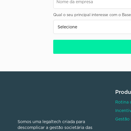
Qual o seu principal interesse com o Ba
Produ
Rotina 
Incenti
Gestão 
Somos uma legaltech criada para
descomplicar a gestão societária das