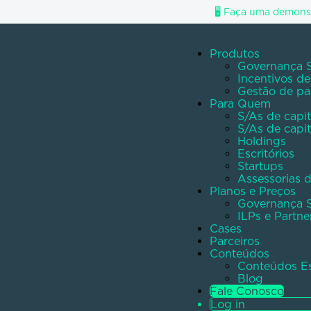
🖥️
Faça uma demonst
Produtos
Governança S
Incentivos d
Gestão de pa
Para Quem
S/As de capit
S/As de capit
Holdings
Escritórios
Startups
Assessorias 
Planos e Preços
Governança S
ILPs e Partne
Cases
Parceiros
Conteúdos
Conteúdos Es
Blog
Fale Conosco
Log in