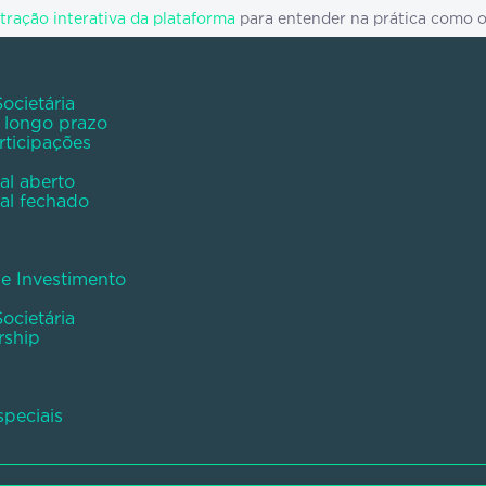
ração interativa da plataforma
para entender na prática como 
ocietária
e longo prazo
rticipações
al aberto
al fechado
de Investimento
ocietária
rship
peciais