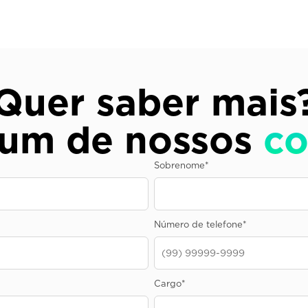
Quer saber mais
 um de nossos
co
Sobrenome
*
Número de telefone
*
Cargo
*