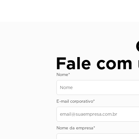
Fale com
Nome
*
E-mail corporativo
*
Nome da empresa
*