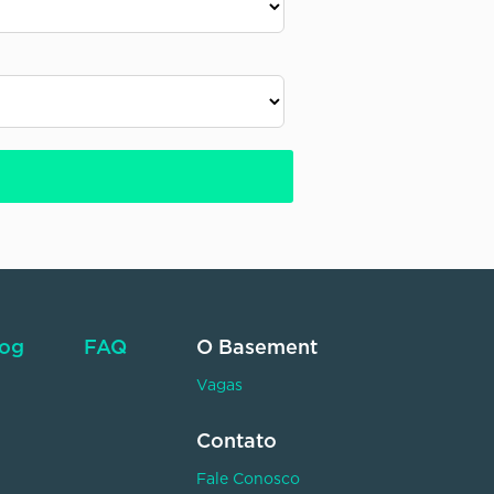
log
FAQ
O Basement
Vagas
Contato
Fale Conosco