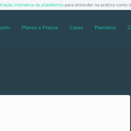
ração interativa da plataforma
para entender na prática como 
Quem
Planos e Preços
Cases
Parceiros
C