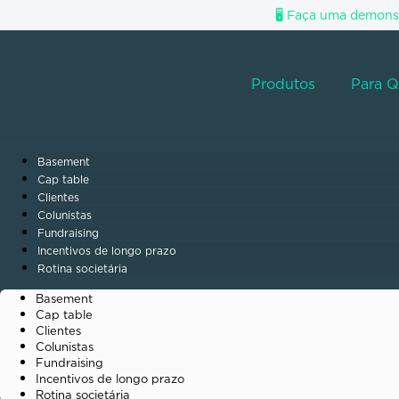
🖥️
Faça uma demonst
Produtos
Para 
Basement
Cap table
Clientes
Colunistas
Fundraising
Incentivos de longo prazo
Rotina societária
Basement
Cap table
Clientes
Colunistas
Fundraising
Incentivos de longo prazo
Rotina societária