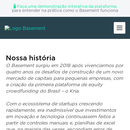
🖥️
Faça uma demonstração interativa da plataforma
para entender na prática como o Basement funciona
Governança S
Incentivos de longo praz
Gestão de
Para Q
S/As de capital ab
S/As de capital
Assessorias
Planos e P
Governança S
ILPs e P
Conteúdos E
Fale C
Log in
Nossa história
O Basement surgiu em 2018 após vivenciarmos por
quatro anos os desafios de construção de um novo
mercado de capitais para pequenas empresas, com
a criação da primeira plataforma de equity
crowdfunding do Brasil – o Kria.
Com o ecossistema de startups crescendo
rapidamente, era inadmissível que investimentos
em inovação e tecnologia continuassem feitos a
partir de controles manuais e, planilhas de excel
que, na maioria das vezes, escondiam erros de