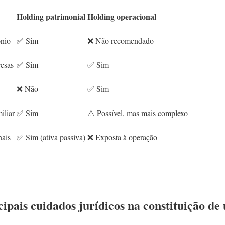
Holding patrimonial
Holding operacional
ônio
✅ Sim
❌ Não recomendado
resas
✅ Sim
✅ Sim
❌ Não
✅ Sim
iliar
✅ Sim
⚠️ Possível, mas mais complexo
nais
✅ Sim (ativa passiva)
❌ Exposta à operação
cipais cuidados jurídicos na constituição d